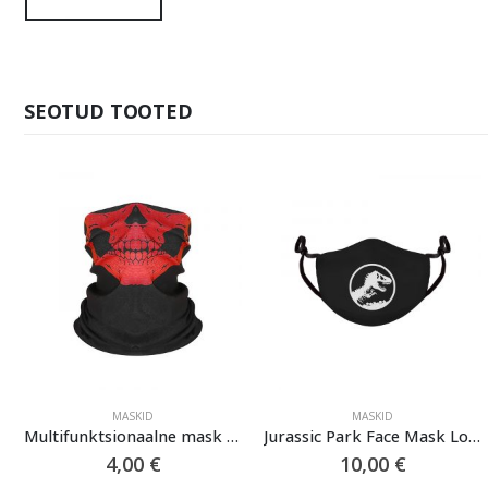
SEOTUD TOOTED
MASKID
MASKID
Multifunktsionaalne mask “Skull” (Punane)
Jurassic Park Face Mask Logo
4,00
€
10,00
€