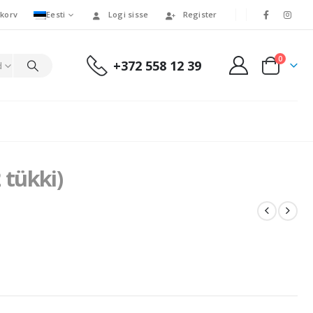
korv
Eesti
Logi sisse
Register
0
+372 558 12 39
d
 tükki)