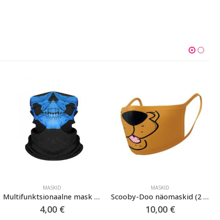
MASKID
MASKID
Multifunktsionaalne mask “Skull” (Sinine)
Scooby-Doo näomaskid (2 tükki)
4,00
€
10,00
€