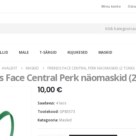
Minu konto
Ostu
Kõik kategooria
LLID
MALE
T-SÄRGID
KUJUKESED
MASKID
AVALEHT
MASKID
FRIENDS FACE CENTRAL PERK NÄOMASKID (2 TÜKKI)
s Face Central Perk näomaskid (2
10,00
€
Saadavus:
4 laos
Tootekood:
GP85573
Kategooria:
Maskid