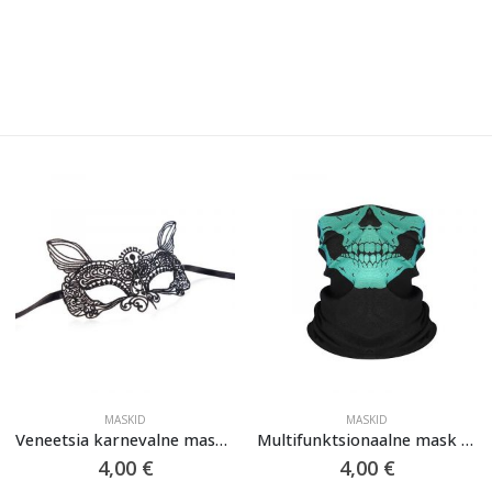
MASKID
MASKID
Veneetsia karnevalne mask “Siena”
Multifunktsionaalne mask “Skull” (Roheline)
4,00
€
4,00
€