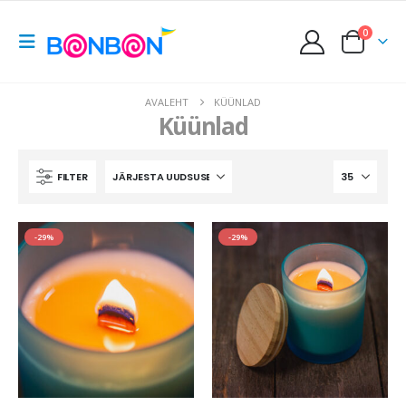
0
AVALEHT
KÜÜNLAD
Küünlad
FILTER
-29%
-29%