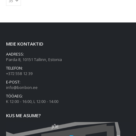
options
options
may
may
be
be
chosen
chosen
on
on
the
the
MEIE KONTAKTID
product
product
page
page
AADRESS:
Parda 8, 10151 Tallinn, Estonia
TELEFON:
+372 558 12 39
E-POST:
info@bonbon.ee
TÖÖAEG:
K 12:00 - 16:00, L 12:00 - 14:00
KUS ME ASUME?