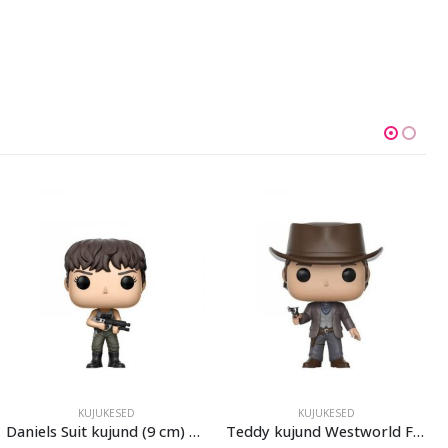
KUJUKESED
KUJUKESED
Daniels Suit kujund (9 cm) Alien Covenant Funko POP!
Teddy kujund Westworld Funko POP!