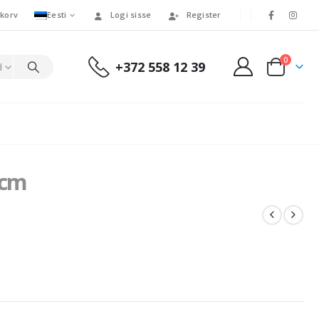
korv
Eesti
Logi sisse
Register
0
+372 558 12 39
d
 cm