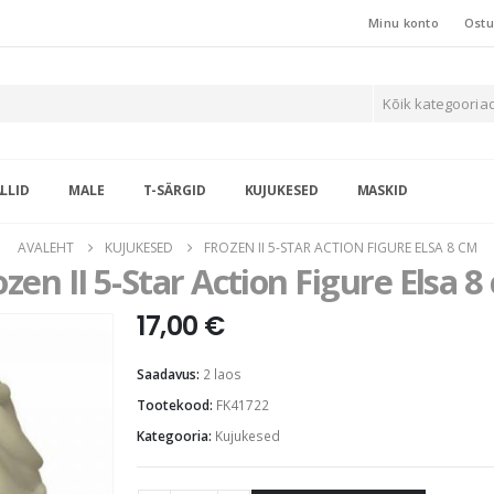
Minu konto
Ostu
Kõik kategooria
LLID
MALE
T-SÄRGID
KUJUKESED
MASKID
AVALEHT
KUJUKESED
FROZEN II 5-STAR ACTION FIGURE ELSA 8 CM
ozen II 5-Star Action Figure Elsa 8
17,00
€
Saadavus:
2 laos
Tootekood:
FK41722
Kategooria:
Kujukesed