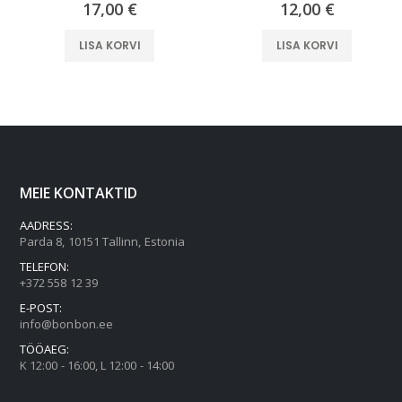
17,00
€
12,00
€
LISA KORVI
LISA KORVI
MEIE KONTAKTID
AADRESS:
Parda 8, 10151 Tallinn, Estonia
TELEFON:
+372 558 12 39
E-POST:
info@bonbon.ee
TÖÖAEG:
K 12:00 - 16:00, L 12:00 - 14:00