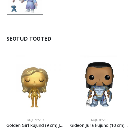
SEOTUD TOOTED
KUJUKESED
KUJUKESED
Golden Girl kujund (9 cm) James Bond Funko POP!
Gideon Jura kujund (10 cm) Magic the Gathering Funko POP!