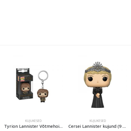
KUJUKESED
KUJUKESED
Tyrion Lannister Võtmehoidja (4 cm) The Game of Thrones Funko POP!
Cersei Lannister kujund (9 cm) from Game of Thrones by Funko POP!