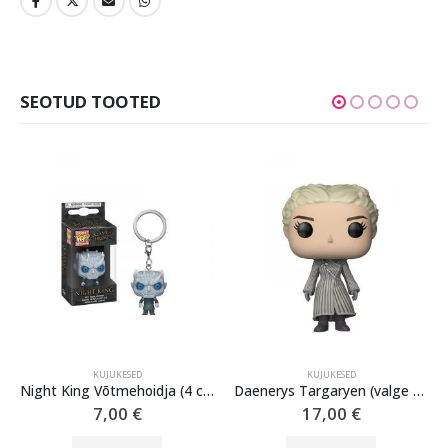
SEOTUD TOOTED
KUJUKESED
KUJUKESED
Night King Võtmehoidja (4 cm) The Game of Thrones Funko POP!
Daenerys Targaryen (valge mantel) kujund (9 cm) from Game of Thrones by Funko POP!
7,00
€
17,00
€